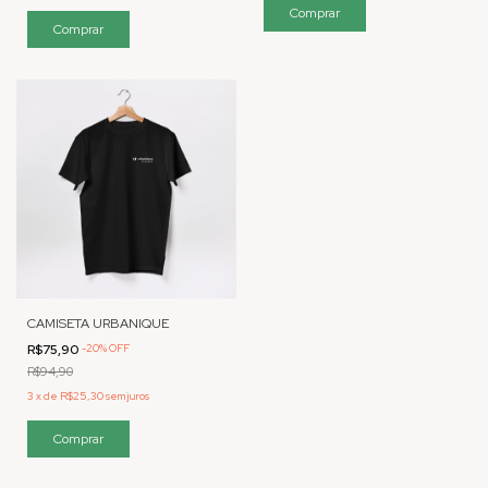
CAMISETA URBANIQUE
R$75,90
-
20
%
OFF
R$94,90
3
x
de
R$25,30
sem juros
Comprar