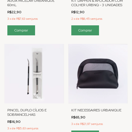
AGUA MICELAR URBANIQUE
KIT DAPPEN & APLICADOR COM
60mL
COLHER URBNQ - 3 UNIDADES
R$22,90
R$12,90
3
x
de
R$7,63
sem juros
2
x
de
R$6,45
sem juros
PINCEL DUPLO CÍLIOS E
KIT NECESSAIRES URBANIQUE
SOBRANCELHAS
R$65,90
R$16,90
3
x
de
R$21,97
sem juros
3
x
de
R$5,63
sem juros