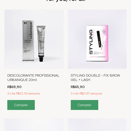
DESCOLORANTE PROFISSIONAL
STYLING DOUBLE - FIX BROW
URBANIQUE 20ml
GEL + LASH
R$69,90
R$65,90
3
x
de
R$23,30
sem juros
3
x
de
R$21,97
sem juros