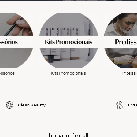
ssórios
Kits Promocionais
Profiss
Clean Beauty
Livr
for you, for all.