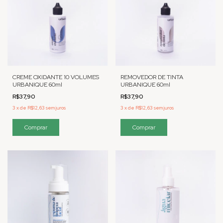
CREME OXIDANTE 10 VOLUMES
REMOVEDOR DE TINTA
URBANIQUE 60ml
URBANIQUE 60ml
R$37,90
R$37,90
3
x
de
R$12,63
sem juros
3
x
de
R$12,63
sem juros