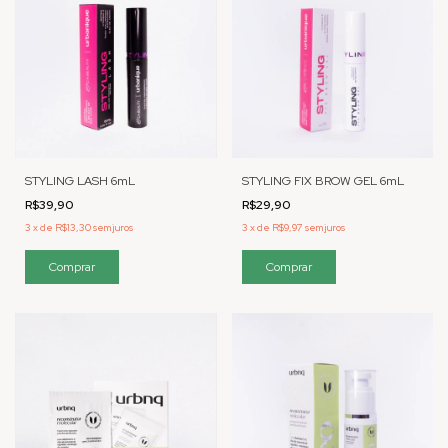
STYLING LASH 6mL
STYLING FIX BROW GEL 6mL
R$39,90
R$29,90
3
x
de
R$13,30
sem juros
3
x
de
R$9,97
sem juros