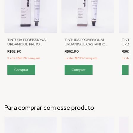
TINTURA PROFISSIONAL
TINTURA PROFISSIONAL
TINTU
URBANIQUE PRETO
URBANIQUE CASTANHO
URBAN
INTENSO
NATURAL
CLAR
R$62,90
R$62,90
R$62,
3
x
de
R$20,97
sem juros
3
x
de
R$20,97
sem juros
3
x
de
R
Para comprar com esse produto