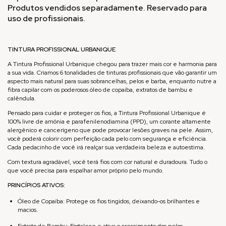
Produtos vendidos separadamente. Reservado para
uso de profissionais.
TINTURA PROFISSIONAL URBANIQUE
A Tintura Profissional Urbanique chegou para trazer mais cor e harmonia para
a sua vida. Criamos 6 tonalidades de tinturas profissionais que vão garantir um
aspecto mais natural para suas sobrancelhas, pelos e barba, enquanto nutre a
fibra capilar com os poderosos óleo de copaíba, extratos de bambu e
calêndula.
Pensado para cuidar e proteger os fios, a Tintura Profissional Urbanique é
100% livre de amônia e parafenilenodiamina (PPD), um corante altamente
alergênico e cancerígeno que pode provocar lesões graves na pele. Assim,
você poderá colorir com perfeição cada pelo com segurança e eficiência.
Cada pedacinho de você irá realçar sua verdadeira beleza e autoestima.
Com textura agradável, você terá fios com cor natural e duradoura. Tudo o
que você precisa para espalhar amor próprio pelo mundo.
PRINCÍPIOS ATIVOS:
Óleo de Copaíba: Protege os fios tingidos, deixando-os brilhantes e
macios.