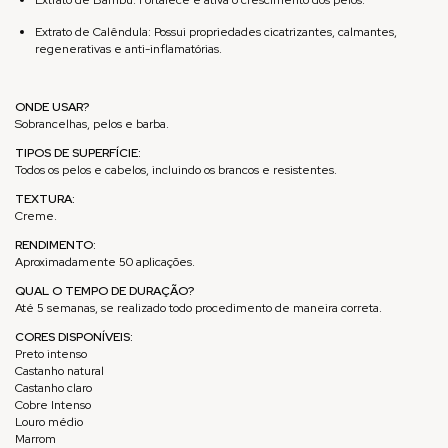
Extrato de Bambu: Fortalece e ativa o crescimento dos pelos.
Extrato de Calêndula: Possui propriedades cicatrizantes, calmantes,
regenerativas e anti-inflamatórias.
ONDE USAR?
Sobrancelhas, pelos e barba.
TIPOS DE SUPERFÍCIE:
Todos os pelos e cabelos, incluindo os brancos e resistentes.
TEXTURA:
Creme.
RENDIMENTO:
Aproximadamente 50 aplicações.
QUAL O TEMPO DE DURAÇÃO?
Até 5 semanas, se realizado todo procedimento de maneira correta.
CORES DISPONÍVEIS:
Preto intenso
Castanho natural
Castanho claro
Cobre Intenso
Louro médio
Marrom