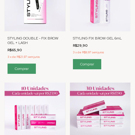
STYLING DOUBLE - FIX BROW
STYLING FIX BROW GEL 6mL
GEL + LASH
R$29,90
R$65,90
3
x
de
R$9,97
sem juros
3
x
de
R$21,97
sem juros