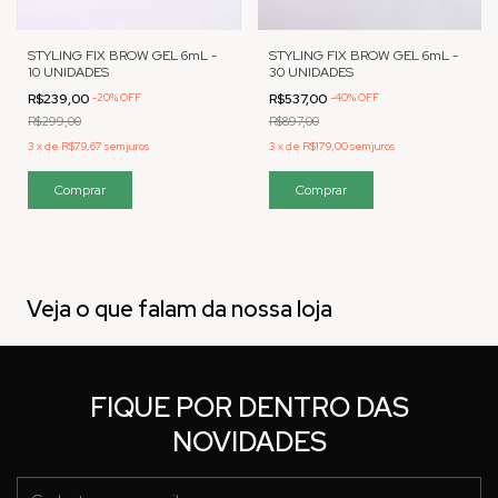
STYLING FIX BROW GEL 6mL -
STYLING FIX BROW GEL 6mL -
10 UNIDADES
30 UNIDADES
R$239,00
-
20
%
OFF
R$537,00
-
40
%
OFF
R$299,00
R$897,00
3
x
de
R$79,67
sem juros
3
x
de
R$179,00
sem juros
Veja o que falam da nossa loja
FIQUE POR DENTRO DAS
NOVIDADES