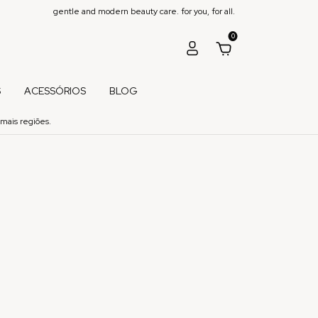
gentle and modern beauty care. for you, for all.
0
S
ACESSÓRIOS
BLOG
mais regiões.