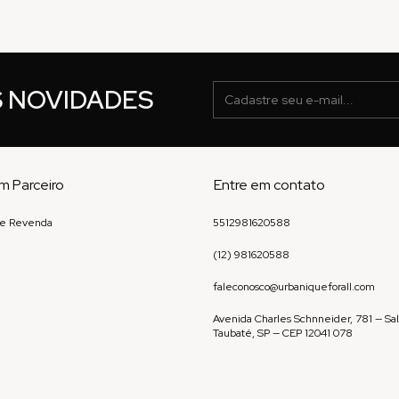
S NOVIDADES
m Parceiro
Entre em contato
 e Revenda
5512981620588
(12) 981620588
faleconosco@urbaniqueforall.com
Avenida Charles Schnneider, 781 — Sal
Taubaté, SP — CEP 12041 078