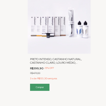
PRETO INTENSO, CASTANHO NATURAL,
CASTANHO CLARO, LOURO MÉDIO,
MARROM E COBRE INTENSO
R$399,90
-
15
%
OFF
R$470,10
3
x
de
R$133,30
sem juros