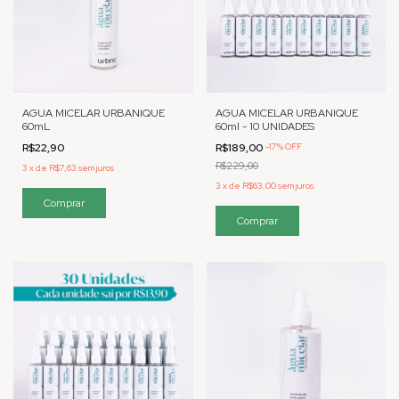
AGUA MICELAR URBANIQUE
AGUA MICELAR URBANIQUE
60mL
60ml - 10 UNIDADES
R$22,90
R$189,00
-
17
%
OFF
R$229,00
3
x
de
R$7,63
sem juros
3
x
de
R$63,00
sem juros