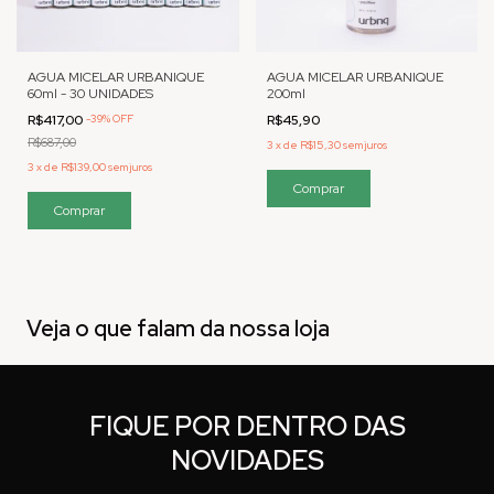
AGUA MICELAR URBANIQUE
AGUA MICELAR URBANIQUE
60ml - 30 UNIDADES
200ml
R$417,00
-
39
%
OFF
R$45,90
R$687,00
3
x
de
R$15,30
sem juros
3
x
de
R$139,00
sem juros
Veja o que falam da nossa loja
FIQUE POR DENTRO DAS
NOVIDADES